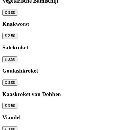
Vegetarische Bamischijf
€ 3.00
Knakworst
€ 2.50
Satekroket
€ 3.50
Goulashkroket
€ 3.00
Kaaskroket van Dobben
€ 3.50
Viandel
€ 3.00