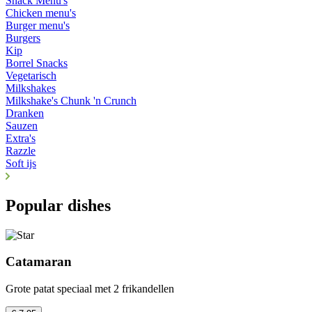
Snack Menu's
Chicken menu's
Burger menu's
Burgers
Kip
Borrel Snacks
Vegetarisch
Milkshakes
Milkshake's Chunk 'n Crunch
Dranken
Sauzen
Extra's
Razzle
Soft ijs
Popular dishes
Catamaran
Grote patat speciaal met 2 frikandellen