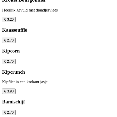
Heerlijk gevuld met draadjesvlees
€ 3.20
Kaassoufflé
€ 2.70
Kipcorn
€ 2.70
Kipcrunch
Kipfilet in een krokant jasje.
€ 3.90
Bamischijf
€ 2.70