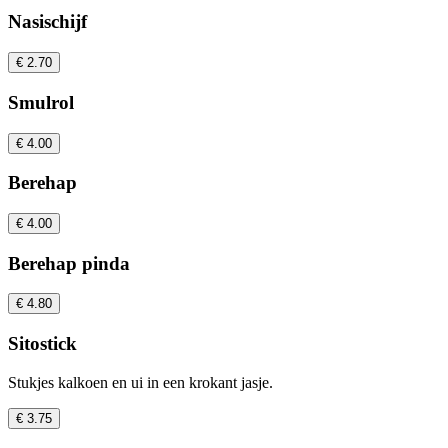
Nasischijf
€ 2.70
Smulrol
€ 4.00
Berehap
€ 4.00
Berehap pinda
€ 4.80
Sitostick
Stukjes kalkoen en ui in een krokant jasje.
€ 3.75